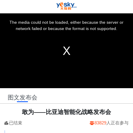
This
is
a
The media could not be loaded, either because the server or
modal
window.
network failed or because the format is not supported.
图文发布会
敢为——比亚迪智能化战略发布会
已结束
83829
人正在参与