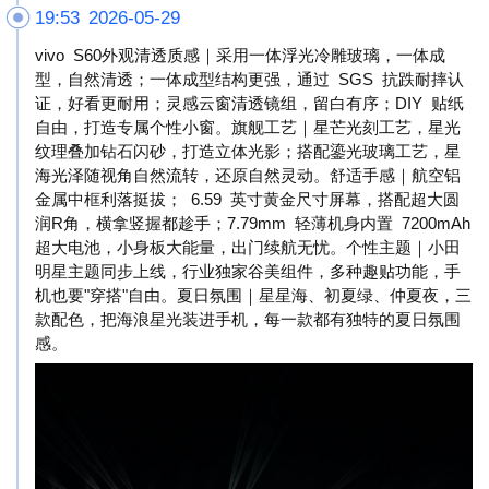
19:53 2026-05-29
vivo S60外观清透质感｜采用一体浮光冷雕玻璃，一体成
型，自然清透；一体成型结构更强，通过 SGS 抗跌耐摔认
证，好看更耐用；灵感云窗清透镜组，留白有序；DIY 贴纸
自由，打造专属个性小窗。旗舰工艺｜星芒光刻工艺，星光
纹理叠加钻石闪砂，打造立体光影；搭配鎏光玻璃工艺，星
海光泽随视角自然流转，还原自然灵动。舒适手感｜航空铝
金属中框利落挺拔； 6.59 英寸黄金尺寸屏幕，搭配超大圆
润R角，横拿竖握都趁手；7.79mm 轻薄机身内置 7200mAh
超大电池，小身板大能量，出门续航无忧。个性主题｜小田
明星主题同步上线，行业独家谷美组件，多种趣贴功能，手
机也要"穿搭"自由。夏日氛围｜星星海、初夏绿、仲夏夜，三
款配色，把海浪星光装进手机，每一款都有独特的夏日氛围
感。