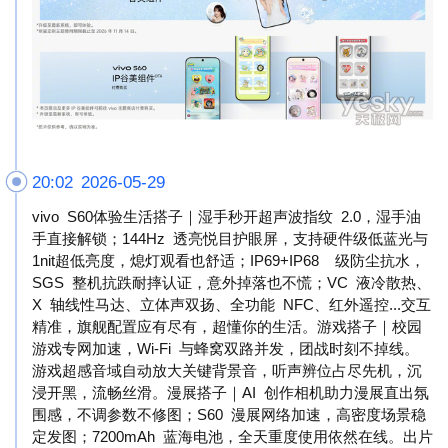
20:02 2026-05-29
vivo S60体验生活搭子｜湿手秒开超声波指纹 2.0，湿手油
手直接解锁；144Hz 透亮悦目护眼屏，支持硬件级低蓝光与
1nit超低亮度，熄灯观看也舒适；IP69+IP68 级防尘抗水，
SGS 整机抗跌耐摔认证，意外掉落也不慌；VC 液冷散热、
X 轴线性马达、立体声双扬、全功能 NFC、红外遥控...交互
精准，旗舰配置应有尽有，超懂你的生活。游戏搭子｜校园
游戏专网加速，Wi-Fi 与蜂窝双路并发，团战时刻不掉线。
游戏超感音域自动放大关键背景音，听声辨位占尽先机，沉
浸开黑，流畅丝滑。漫展搭子｜AI 创作相机助力漫展直出氛
围感，不调参数不修图；S60 漫展网络加速，高密度场景稳
定发图；7200mAh 蓝海电池，全天重度使用依然在线。出片