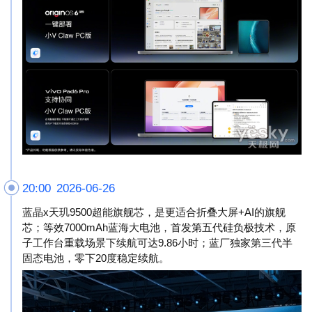
20:00 2026-06-26
蓝晶x天玑9500超能旗舰芯，是更适合折叠大屏+AI的旗舰
芯；等效7000mAh蓝海大电池，首发第五代硅负极技术，原
子工作台重载场景下续航可达9.86小时；蓝厂独家第三代半
固态电池，零下20度稳定续航。