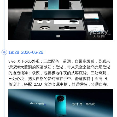
19:28 2026-06-26
vivo X Fold6外观：三款配色｜蓝洞，自带高级感，灵感来
源深海大蓝洞的深邃梦幻；盐湖，带来天空之镜乌尤尼盐湖
的通透纯净；极夜，包容极地冬夜的从容沉稳。三处奇观，
三处心境，把大自然的梦幻握在手中。舒适握持｜圆润 R
角设计，搭配 2.5D 立边金属中框，舒适握持，轻薄自在。