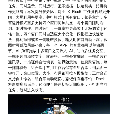
串行模式｜一个主角，多个配角，一个主页面搭配四个辅助
任务。同时显示、同时运行、互不遮挡，快速切换，跨屏协
作更丝滑；再次提升屏效比，对比 X Flod5 主任务视野更开
阔，大屏利用率更高。并行模式｜所有窗口，都是主角，多
窗运行模式至多支持四个应用同屏共显，每个窗口随时看
到、随时操作、同时运行，一屏掌控更高效！无极调节｜轻
轻一拖，四个窗口同时自适应大小变化；四指捏放快速缩
放、拖动顶部或者一键轮转换位、输入时窗口自动上浮，截
图时可截取局部小窗，每一个 APP 的音量都可以单独调
节。AI 跨窗拖放｜多窗口之间插入 AI，助力多任务交互。
一拖图片自动转文字、转表格、一拖外文翻译、一拖名片存
通讯录、一拖证件自动填表，边界随意拖，信息跨窗拖，每
一拖都算数。组合库｜常用工作台保存至组合库，到桌面一
键打开，窗口位置、大小、布局都可按习惯恢复，工作台还
支持自由命名；组合库自动记忆，忘记保存也不怕；Dock
栏新增扇形后台，轻点即可快速切换近期应用，不打断当前
任务，随时进入状态。