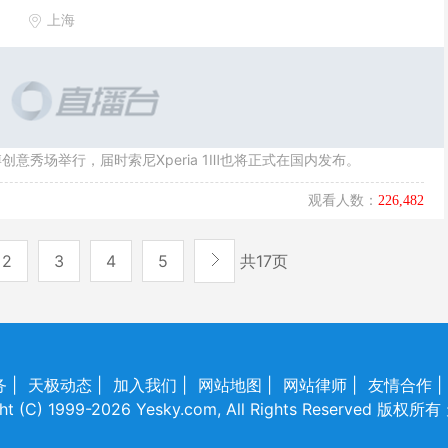
上海
海世博创意秀场举行，届时索尼Xperia 1Ⅲ也将正式在国内发布。
观看人数：
226,482
2
3
4
5
共17页
务
|
天极动态
|
加入我们
|
网站地图
|
网站律师
|
友情合作
|
ght (C) 1999-2026 Yesky.com, All Rights Reserved 版权