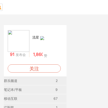
流星
91
1,860
发布会
赞
关注
群乐频道
2
笔记本/平板
9
移动互联
67
IT新闻
1